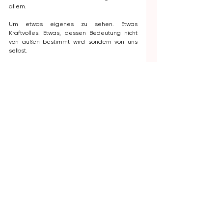
allem. 
Um etwas eigenes zu sehen. Etwas 
Kraftvolles. Etwas, dessen Bedeutung nicht 
von außen bestimmt wird sondern von uns 
selbst. 
Und vielleicht beginnt genau dort 
feministische Kunst. Nicht, indem sie neue 
Wahrheiten schafft.
Sondern indem sie Raum für neue 
Perspektiven öffnet.
Quellen:
Primärquellen:
Mulvey, Laura (1975): 
Visual Pleasure and 
Narrative Cinema.
Berger, John (1972): 
Ways of Seeing.
Beauvoir, Simone de (1949): 
Das andere 
Geschlecht.
Foucault, Michel (1975): 
Überwachen und 
Strafen.