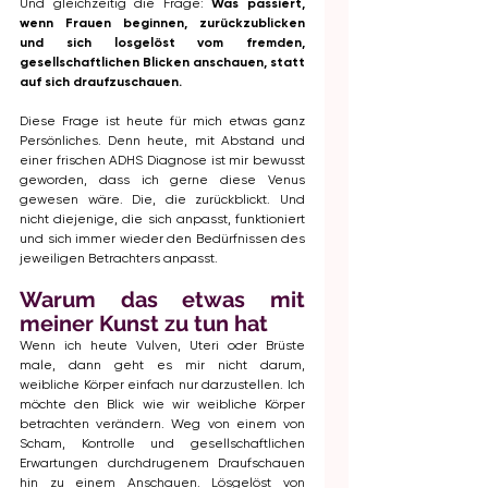
Und gleichzeitig die Frage: 
Was passiert, 
wenn Frauen beginnen, zurückzublicken 
und sich losgelöst vom fremden, 
gesellschaftlichen Blicken anschauen, statt 
auf sich draufzuschauen. 
Diese Frage ist heute für mich etwas ganz 
Persönliches. Denn heute, mit Abstand und 
einer frischen ADHS Diagnose ist mir bewusst 
geworden, dass ich gerne diese Venus 
gewesen wäre. Die, die zurückblickt. Und 
nicht diejenige, die sich anpasst, funktioniert 
und sich immer wieder den Bedürfnissen des 
jeweiligen Betrachters anpasst. 
Warum das etwas mit 
meiner Kunst zu tun hat
Wenn ich heute Vulven, Uteri oder Brüste 
male, dann geht es mir nicht darum, 
weibliche Körper einfach nur darzustellen. Ich 
möchte den Blick wie wir weibliche Körper 
betrachten verändern. Weg von einem von 
Scham, Kontrolle und gesellschaftlichen 
Erwartungen durchdrugenem Draufschauen 
hin zu einem Anschauen. Lösgelöst von 