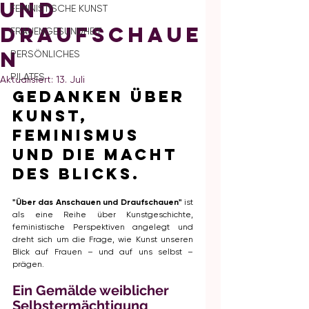
und
FEMINISTISCHE KUNST
Draufschaue
FRAUENGESUNDHEIT
n
PERSÖNLICHES
PILATES
Aktualisiert:
13. Juli
Gedanken über 
Kunst, 
Feminismus 
und die Macht 
des Blicks.
"Über das Anschauen und Draufschauen"
 ist 
als eine Reihe über Kunstgeschichte, 
feministische Perspektiven angelegt und 
dreht sich um die Frage, wie Kunst unseren 
Blick auf Frauen – und auf uns selbst – 
prägen.
Ein Gemälde weiblicher 
Selbstermächtigung