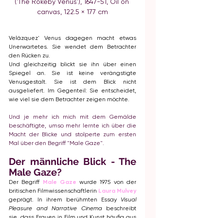
('The Rokeby Venus'), 1647-51, Oil on 
canvas, 122.5 × 177 cm
Velázquez' Venus dagegen macht etwas 
Unerwartetes. Sie wendet dem Betrachter 
den Rücken zu.
Und gleichzeitig blickt sie ihn über einen 
Spiegel an. Sie ist keine verängstigte 
Venusgestalt. Sie ist dem Blick nicht 
ausgeliefert. Im Gegenteil: Sie entscheidet, 
wie viel sie dem Betrachter zeigen möchte. 
Und je mehr ich mich mit dem Gemälde 
beschäftigte, umso mehr lernte ich über die 
Macht der Blicke und stolperte zum ersten 
Mal über den Begriff "Male Gaze".
Der männliche Blick - The 
Male Gaze?
Der Begriff 
Male Gaze
 wurde 1975 von der 
britischen Filmwissenschaftlerin 
Laura Mulvey
geprägt. In ihrem berühmten Essay 
Visual 
Pleasure and Narrative Cinema
 beschreibt 
sie, dass Frauen in Film und Kunst häufig aus 