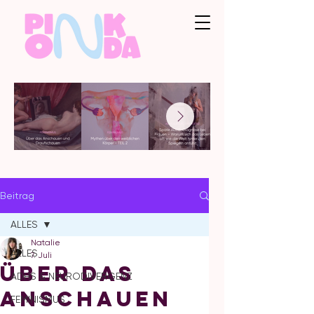
Beitrag
ALLES
Natalie
ALLES
7. Juli
Über das
ADHS & NEURODIVERGENZ
Anschauen
FEMINISMUS