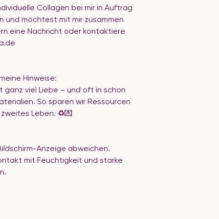
ividuelle Collagen bei mir in Auftrag
*in und möchtest mit mir zusammen
rn eine Nachricht oder kontaktiere
onda.de
emeine Hinweise:
 ganz viel Liebe – und oft in schon
aterialien. So sparen wir Ressourcen
zweites Leben. ♻️💌
Bildschirm-Anzeige abweichen.
takt mit Feuchtigkeit und starke
en.