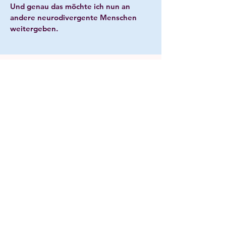
Und genau das möchte ich nun an
andere neurodivergente Menschen
weitergeben.
Warum Pilates
bei ADHS so
gut tut:
Gedankenpause durch Präzision:
Weil die
klassische Methode so viel Fokus auf
kleinste Details, die tiefe Kraft und deine
Atmung erfordert, gibt es keinen
Autopilot. Du kannst dich nicht exakt
ausrichten und gleichzeitig an deine To-
Dos denken. Das zwingt das Gehirn sanft
ins Hier und Jetzt.
Der gesuchte Dopamin-Kick:
ADHS-
Gehirne suchen ständig nach