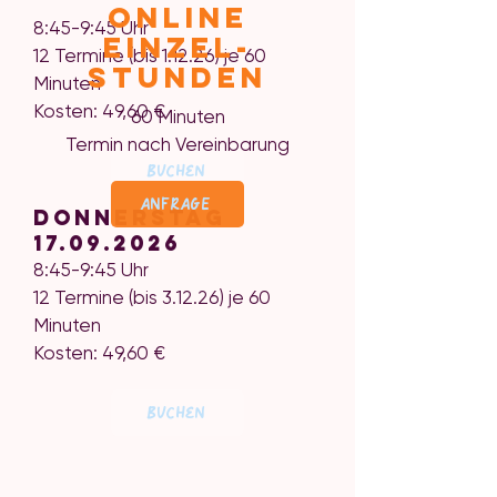
Online
8:45-9:45 Uhr
Einzel-
12 Termine (bis 1.12.26) je 60
stunden
Minuten
Kosten: 49,60 €
60 Minuten
Termin nach Vereinbarung
Buchen
ANFRAGE
Donnerstag
17.09.2026
8:45-9:45 Uhr
12 Termine (bis 3.12.26) je 60
Minuten
Kosten: 49,60 €
Buchen