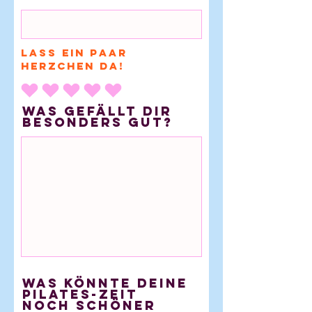
Lass ein paar
Herzchen da!
Was gefällt Dir
besonders gut?
Was könnte deine
Pilates-Zeit
noch schöner