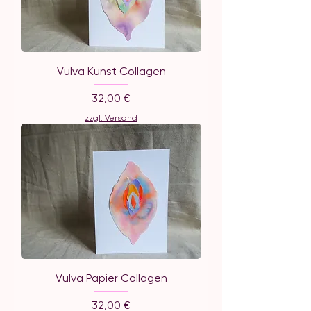
Vulva Kunst Collagen
Preis
32,00 €
zzgl. Versand
Vulva Papier Collagen
Preis
32,00 €