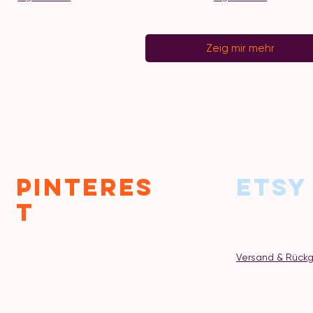
Zeig mir mehr
Pinteres
Etsy
t
Versand & Rück