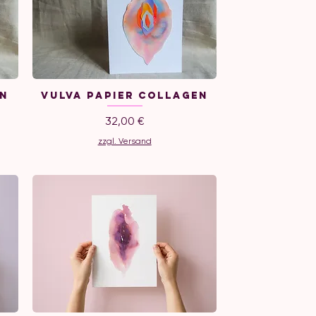
en
Vulva Papier Collagen
Preis
32,00 €
zzgl. Versand