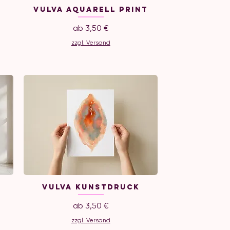
Vulva Aquarell Print
Sale-Preis
ab
3,50 €
zzgl. Versand
Vulva Kunstdruck
Sale-Preis
ab
3,50 €
zzgl. Versand