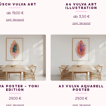
üsch Vulva Art
A4 Vulva Art
Illustration
Sale-Preis
ab
19,00 €
Sale-Preis
ab
3,50 €
zzgl. Versand
zzgl. Versand
va Poster – Yoni
A3 Vulva Aquarell
Edition
Poster
Preis
Preis
29,00 €
29,00 €
zzgl. Versand
zzgl. Versand