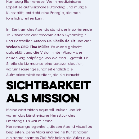
Hamburg Blankenese! Wenn medizinische
Expertise auf visionäres Branding und mutige
Kunst trifft, entsteht eine Energie, die man
förmlich greifen kann.
Im Zentrum des Abends stand der inspirierende
Talk zwischen der renommierten Gynäkologin
Dr. Sheila de Liz
und Bestseller-Autorin
und der
Weleda
-CEO Tina Müller
. Es wurde gelacht,
aufgeklärt und die Vision hinter
Vlora
– der
neuen Vaginalpflege von Weleda – geteilt. Dr.
Sheila de Liz machte eindrucksvoll deutlich,
warum Frauengesundheit endlich die
Aufmerksamkeit verdient, die sie braucht.
SICHTBARKEIT
SICHTBARKEIT
ALS MISSION
ALS MISSION
​Meine abstrakten Aquarell-Vulven und ich
waren das künstlerische Herzstück des
Empfangs. Es war mir eine
Herzensangelegenheit, diesen Abend visuell zu
begleiten. Denn Vlora und meine Kunst haben
ein gemeinsames Ziel: Wir holen die Vulva aus