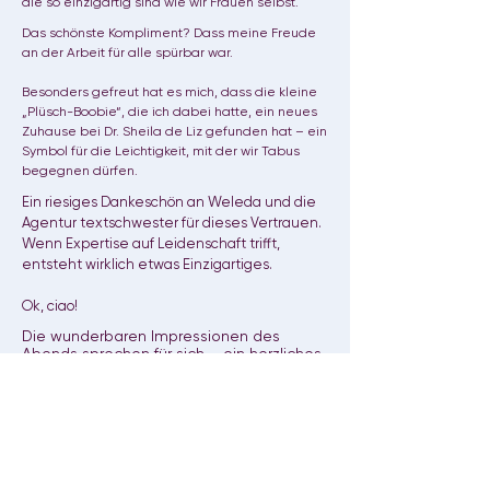
die so einzigartig sind wie wir Frauen selbst.
Das schönste Kompliment? Dass meine Freude
an der Arbeit für alle spürbar war.
Besonders gefreut hat es mich, dass die kleine
„Plüsch-Boobie“, die ich dabei hatte, ein neues
Zuhause bei Dr. Sheila de Liz gefunden hat – ein
Symbol für die Leichtigkeit, mit der wir Tabus
begegnen dürfen.
Ein riesiges Dankeschön an Weleda und die
Agentur textschwester für dieses Vertrauen.
Wenn Expertise auf Leidenschaft trifft,
entsteht wirklich etwas Einzigartiges.
Ok, ciao!
Die wunderbaren Impressionen des
Abends sprechen für sich – ein herzliches
Dankeschön an Franziska Krug (Getty
Images for Weleda), die die besondere
Atmosphäre dieses Events so perfekt
eingefangen hat.