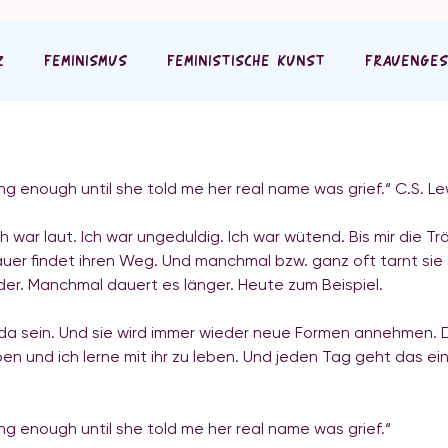
Z
FEMINISMUS
FEMINISTISCHE KUNST
FRAUENGES
ong enough until she told me her real name was grief.“ C.S. Le
ch war laut. Ich war ungeduldig. Ich war wütend. Bis mir die T
rauer findet ihren Weg. Und manchmal bzw. ganz oft tarnt sie s
der. Manchmal dauert es länger. Heute zum Beispiel. 
 da sein. Und sie wird immer wieder neue Formen annehmen. Di
n und ich lerne mit ihr zu leben. Und jeden Tag geht das ein
ong enough until she told me her real name was grief.“