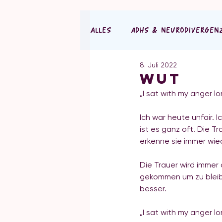
ALLES
ADHS & NEURODIVERGEN
8. Juli 2022
PILATES
Wut
„I sat with my anger l
Ich war heute unfair. I
ist es ganz oft. Die T
erkenne sie immer wie
Die Trauer wird immer
gekommen um zu bleibe
besser. 
„I sat with my anger l