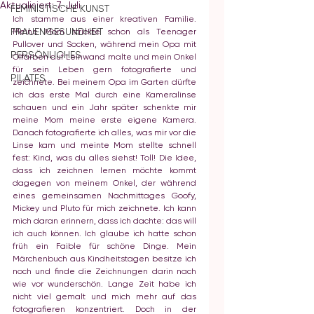
Aktualisiert:
7. Juli
FEMINISTISCHE KUNST
Ich stamme aus einer kreativen Familie. 
FRAUENGESUNDHEIT
Meine Mom strickte schon als Teenager 
Pullover und Socken, während mein Opa mit 
PERSÖNLICHES
Ölfarben auf Leinwand malte und mein Onkel 
für sein Leben gern fotografierte und 
PILATES
zeichnete. Bei meinem Opa im Garten dürfte 
ich das erste Mal durch eine Kameralinse 
schauen und ein Jahr später schenkte mir 
meine Mom meine erste eigene Kamera. 
Danach fotografierte ich alles, was mir vor die 
Linse kam und meinte Mom stellte schnell 
fest: Kind, was du alles siehst! Toll! Die Idee, 
dass ich zeichnen lernen möchte kommt 
dagegen von meinem Onkel, der während 
eines gemeinsamen Nachmittages Goofy, 
Mickey und Pluto für mich zeichnete. Ich kann 
mich daran erinnern, dass ich dachte: das will 
ich auch können. Ich glaube ich hatte schon 
früh ein Faible für schöne Dinge. Mein 
Märchenbuch aus Kindheitstagen besitze ich 
noch und finde die Zeichnungen darin nach 
wie vor wunderschön. Lange Zeit habe ich 
nicht viel gemalt und mich mehr auf das 
fotografieren konzentriert. Doch in der 