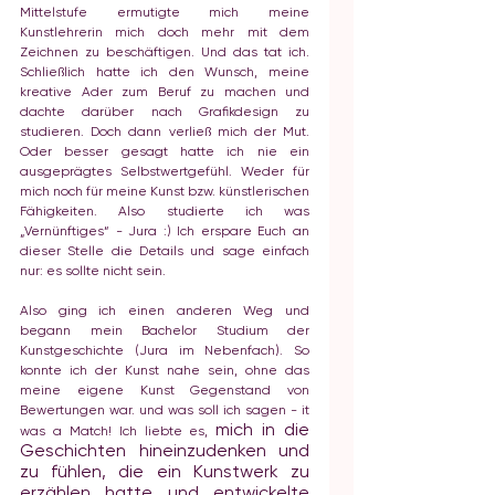
Mittelstufe ermutigte mich meine 
Kunstlehrerin mich doch mehr mit dem 
Zeichnen zu beschäftigen. Und das tat ich. 
Schließlich hatte ich den Wunsch, meine 
kreative Ader zum Beruf zu machen und 
dachte darüber nach Grafikdesign zu 
studieren. Doch dann verließ mich der Mut. 
Oder besser gesagt hatte ich nie ein 
ausgeprägtes Selbstwertgefühl. Weder für 
mich noch für meine Kunst bzw. künstlerischen 
Fähigkeiten. Also studierte ich was 
„Vernünftiges“ - Jura :) Ich erspare Euch an 
dieser Stelle die Details und sage einfach 
nur: es sollte nicht sein. 
Also ging ich einen anderen Weg und 
begann mein Bachelor Studium der 
Kunstgeschichte (Jura im Nebenfach). So 
konnte ich der Kunst nahe sein, ohne das 
meine eigene Kunst Gegenstand von 
Bewertungen war. und was soll ich sagen - it 
mich in die 
was a Match! Ich liebte es, 
Geschichten hineinzudenken und 
zu fühlen, die ein Kunstwerk zu 
erzählen hatte und entwickelte 