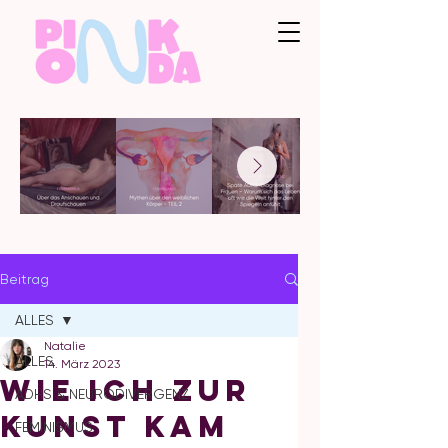
Beitrag
ALLES
Natalie
ALLES
14. März 2023
Wie ich zur
ADHS & NEURODIVERGENZ
Kunst kam
FEMINISMUS